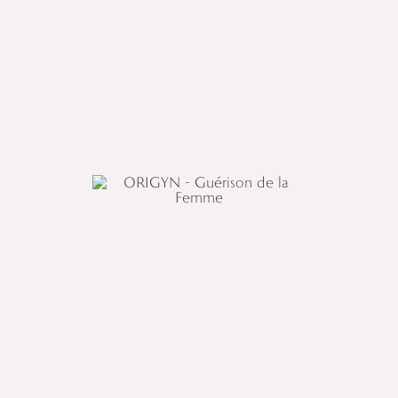
∴
∴
LE RETOUR AU SACRÉ