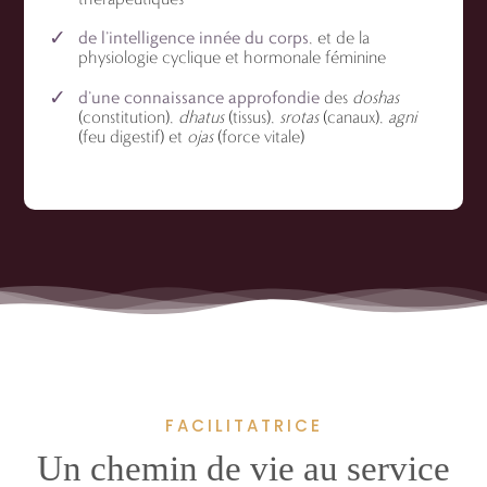
de l’intelligence innée du corps
, et de la
physiologie cyclique et hormonale féminine
d’une connaissance approfondie
des
doshas
(constitution),
dhatus
(tissus),
srotas
(canaux),
agni
(feu digestif) et
ojas
(force vitale)
FACILITATRICE
Un chemin de vie au service