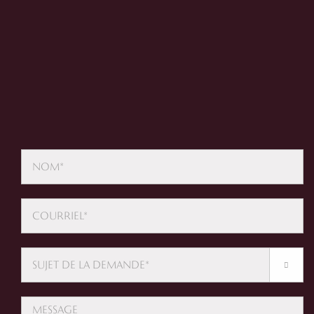
nous
Réservez dès aujourd’hui et faites le premier pas vers une santé
vibrante !
