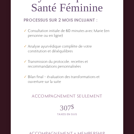
Santé Féminine
PROCESSUS SUR 2 MOIS INCLUANT :
Consultation initiale de 60 minutes avec Marie (en
personne ou en ligne)
Analyse ayurvédique complète de votre
constitution et déséquilibres
Transmission du protocole, recettes et
recommandations personnalisées
Bilan final – évaluation des transformations et
ouverture sur la suite
ACCOMPAGNEMENT SEULEMENT
$
307
TAXES EN SUS
ACCOMPAGNEMENT + MEMBERSHIP