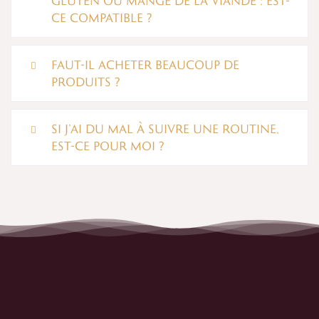
GLUTEN OU MANGE DE LA VIANDE : EST-
CE COMPATIBLE ?
FAUT-IL ACHETER BEAUCOUP DE
PRODUITS ?
SI J’AI DU MAL À SUIVRE UNE ROUTINE,
EST-CE POUR MOI ?
Contactez