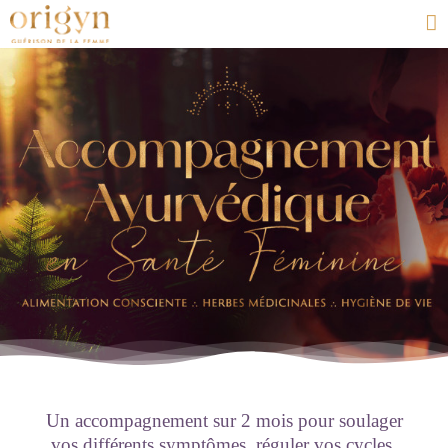
Passer
au
contenu
Un accompagnement sur 2 mois pour soulager
vos différents symptômes, réguler vos cycles,