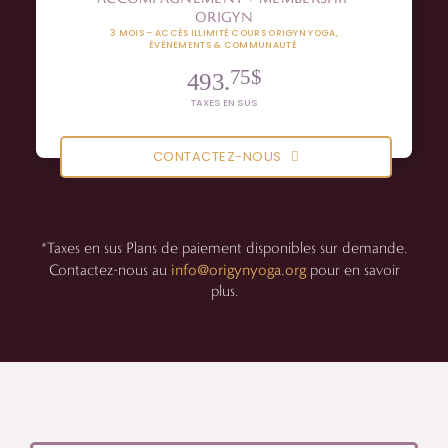
ORIGYN
3 MOIS – ACCÈS ILLIMITÉ
COURS ORIGYN YOGA,
ÉVÉNEMENTS & COMMUNAUTÉ
75$
493.
TAXES EN SUS
CONTACTEZ-NOUS
*Taxes en sus
Plans de paiement disponibles sur demande.
info@origynyoga.org
Contactez-nous au
pour en savoir
plus.