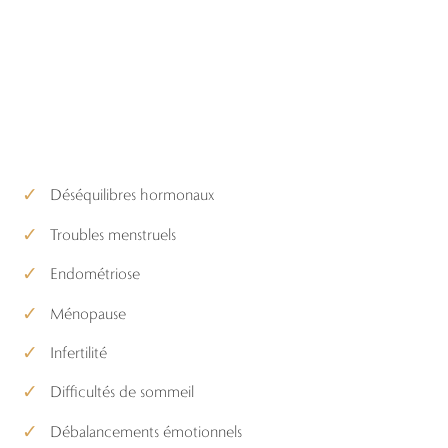
Cet accompagnement peut
vous aider si vous
expérimentez…
Déséquilibres hormonaux
Troubles menstruels
Endométriose
Ménopause
Infertilité
Difficultés de sommeil
Débalancements émotionnels