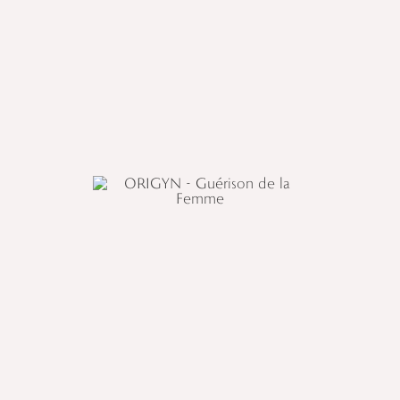
∴
∴
LE RETOUR AU SACRÉ