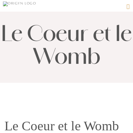
Passer
au
contenu
Le Coeur et le
Womb
Le Coeur et le Womb