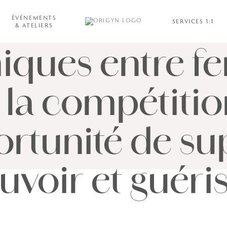
 face cachée 
ÉVÉNEMENTS
SERVICES 1:1
& ATELIERS
ques entre f
 la compétitio
ortunité de su
uvoir et guéri