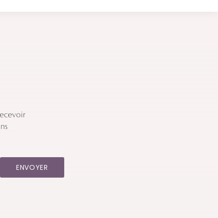
ecevoir
ins
ENVOYER