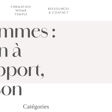
FORMATION
des
RESSOURCES
WOMB
& CONTACT
TEMPLE
emmes :
n à
pport,
son
Catégories