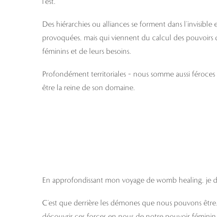
l’est.
Des hiérarchies ou alliances se forment dans l’invisib
provoquées, mais qui viennent du calcul des pouvoirs 
féminins et de leurs besoins.
Profondément territoriales – nous somme aussi féroces 
être la reine de son domaine.
En approfondissant mon voyage de womb healing, je dé
C’est que derrière les démones que nous pouvons être,
découvrir ces forces en nous de notre pouvoir féminin,