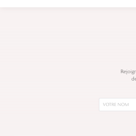
Rejoig
de