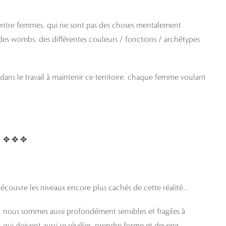
le entre femmes, qui ne sont pas des choses mentalement
des wombs, des différentes couleurs / fonctions / archétypes
dans le travail à maintenir ce territoire, chaque femme voulant
✥ ✥ ✥
couvre les niveaux encore plus cachés de cette réalité…
 nous sommes aussi profondément sensibles et fragiles à
 qui doivent aussi se révéler, prendre forme et devenir