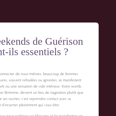
eekends de Guérison
-ils essentiels ?
éconnecter de nous-mêmes, beaucoup de femmes
ssures, souvent refoulées ou ignorées, se manifestent
ls ou une sensation de vide intérieur. Votre womb,
e féminine, devient un lieu de stagnation plutôt que
e ses racines, c’est reprendre contact avec sa
ent d’incarner pleinement qui
vous êtes.
ux pour explorer vos blocages et les transformer en