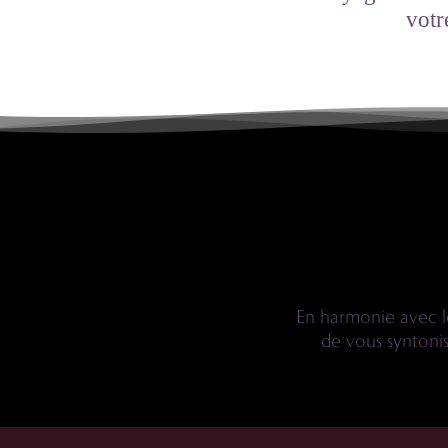
votr
Bienve
En harmonie avec le
de vous syntonis