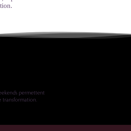
tion.
emporel
 weekends permettent
e transformation.