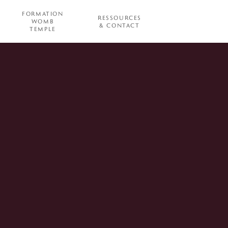
FORMATION
RESSOURCES
WOMB
& CONTACT
TEMPLE
n
e