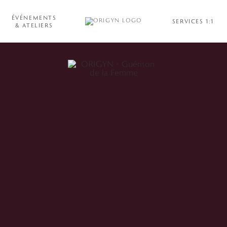
ÉVÉNEMENTS
SERVICES 1:1
& ATELIERS
Weekends de
Guériso
Féminin