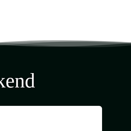
kend
r 2