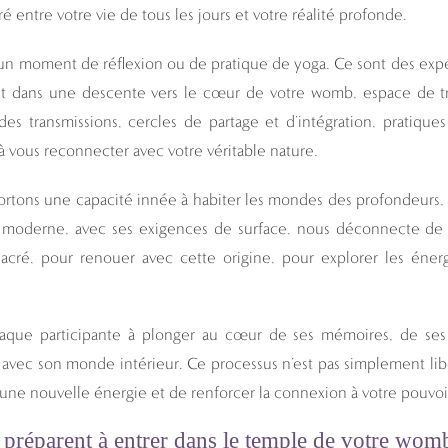
ré entre votre vie de tous les jours et votre réalité profonde.
n moment de réflexion ou de pratique de yoga. Ce sont des exp
 dans une descente vers le cœur de votre womb, espace de tr
es transmissions, cercles de partage et d’intégration, pratique
 à vous reconnecter avec votre véritable nature.
tons une capacité innée à habiter les mondes des profondeurs, de
ie moderne, avec ses exigences de surface, nous déconnecte de
acré, pour renouer avec cette origine, pour explorer les éner
haque participante à plonger au cœur de ses mémoires, de se
r avec son monde intérieur. Ce processus n’est pas simplement libér
r une nouvelle énergie et de renforcer la connexion à votre pouvoi
préparent à entrer dans le temple de votre womb